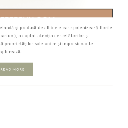
landă și produsă de albinele care polenizează florile
rium), a captat atenția cercetătorilor și
ă proprietăților sale unice și impresionante
 explorează…
READ MORE