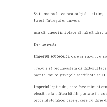
Să fii mamă înseamnă să îți dedici timpu
tu ești întregul ei univers.
Așa că, uneori îmi place să mă gândesc l
Regine peste:
Imperiul scutecelor
, care se supun cu asc
Trebuie să recunoaștem că războiul face
pătate, multe șervețele sacrificate sau t
Imperiul lăpticului
, care face minuni at
obosit de la atâtea bătălii purtate fie cu
propriul stomăcel care-și cere cu tărie d