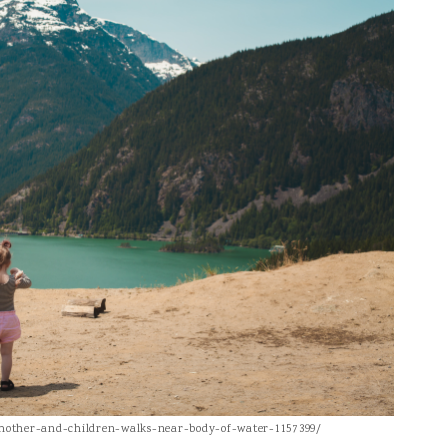
/mother-and-children-walks-near-body-of-water-1157399/