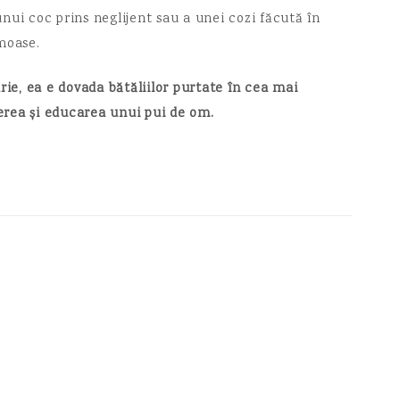
nui coc prins neglijent sau a unei cozi făcută în
moase.
e, ea e dovada bătăliilor purtate în cea mai
rea și educarea unui pui de om.
COPYRIGHT © 2026 MAMA DE BEBELIN · THEME BY
17TH AVENUE