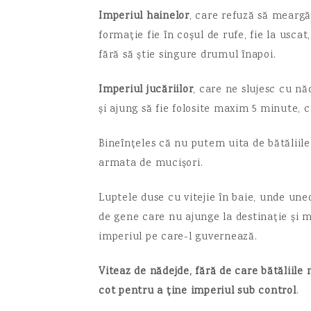
Imperiul hainelor
, care refuză să meargă 
formație fie în coșul de rufe, fie la uscat
fără să știe singure drumul înapoi.
Imperiul jucăriilor
, care ne slujesc cu nă
și ajung să fie folosite maxim 5 minute, 
Bineînțeles că nu putem uita de bătăliil
armata de mucișori.
Luptele duse cu vitejie în baie, unde uneo
de gene care nu ajunge la destinație și m
imperiul pe care-l guvernează.
Viteaz de nădejde, fără de care bătăliile 
cot pentru a ține imperiul sub control
.