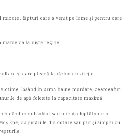
l micuței făpturi care a venit pe lume și pentru care
a mame ca la niște regine.
ultare și care pleacă la război cu vitejie.
 victime, lăsând în urmă haine murdare, cearceafuri
unurile de apă folosite la capacitate maximă.
unci când micul soldat sau micuța luptătoare a
 Moș Ene, cu jucăriile din dotare sau pur și simplu cu
repturile.