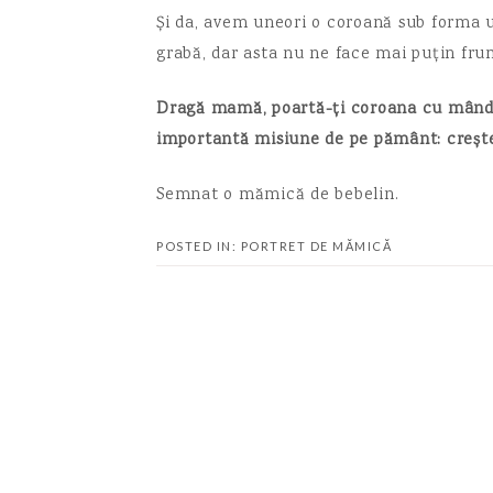
Și da, avem uneori o coroană sub forma u
grabă, dar asta nu ne face mai puțin fru
Dragă mamă, poartă-ți coroana cu mândri
importantă misiune de pe pământ: crește
Semnat o mămică de bebelin.
POSTED IN:
PORTRET DE MĂMICĂ