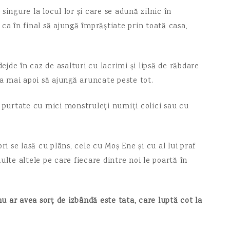
singure la locul lor și care se adună zilnic în
, ca în final să ajungă împrăștiate prin toată casa,
dejde în caz de asalturi cu lacrimi și lipsă de răbdare
ca mai apoi să ajungă aruncate peste tot.
e purtate cu mici monstruleți numiți colici sau cu
ri se lasă cu plâns, cele cu Moș Ene și cu al lui praf
ulte altele pe care fiecare dintre noi le poartă în
nu ar avea sorț de izbândă este tata, care luptă cot la