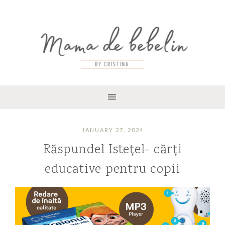
JANUARY 27, 2024
Răspundel Istețel- cărți
educative pentru copii